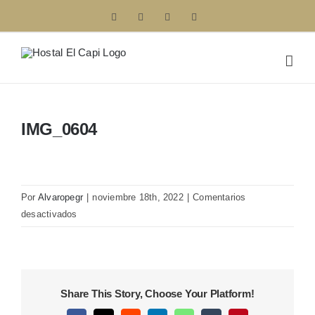
Saltar
Facebook
Instagram
Correo
Phone
electrónico
al
contenido
IMG_0604
Por
Alvaropegr
|
noviembre 18th, 2022
|
Comentarios
en
desactivados
IMG_0604
Share This Story, Choose Your Platform!