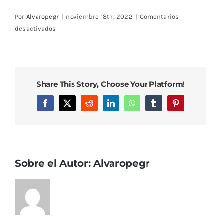
Por
Alvaropegr
|
noviembre 18th, 2022
|
Comentarios
en
desactivados
IMG_0580
Share This Story, Choose Your Platform!
Facebook
X
Reddit
LinkedIn
WhatsApp
Tumblr
Pinterest
Sobre el Autor:
Alvaropegr