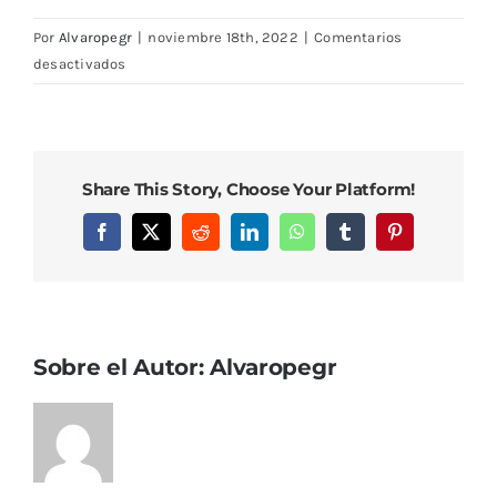
Por
Alvaropegr
|
noviembre 18th, 2022
|
Comentarios
en
desactivados
IMG_0489
Share This Story, Choose Your Platform!
Facebook
X
Reddit
LinkedIn
WhatsApp
Tumblr
Pinterest
Sobre el Autor:
Alvaropegr