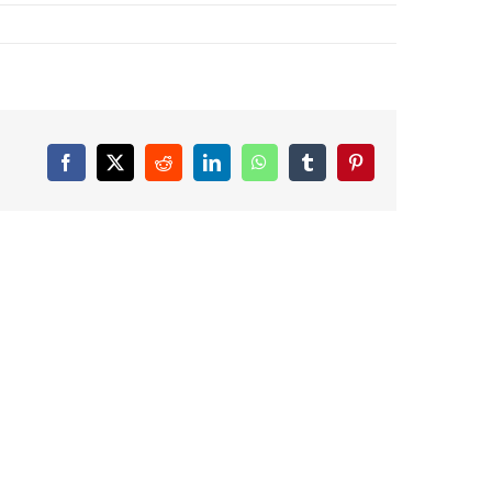
Facebook
X
Reddit
LinkedIn
WhatsApp
Tumblr
Pinterest