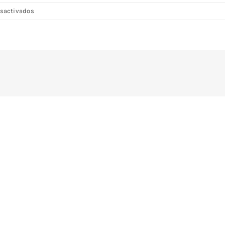
en
sactivados
DSC08396