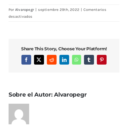
Por
Alvaropegr
|
septiembre 29th, 2022
|
Comentarios
en
desactivados
DSC08325
Share This Story, Choose Your Platform!
Facebook
X
Reddit
LinkedIn
WhatsApp
Tumblr
Pinterest
Sobre el Autor:
Alvaropegr