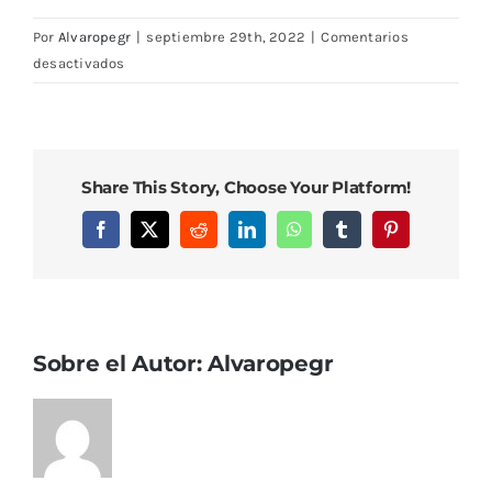
Por
Alvaropegr
|
septiembre 29th, 2022
|
Comentarios
en
desactivados
DSC08291
Share This Story, Choose Your Platform!
Facebook
X
Reddit
LinkedIn
WhatsApp
Tumblr
Pinterest
Sobre el Autor:
Alvaropegr