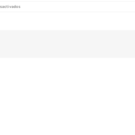
en
sactivados
DSC08227