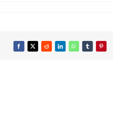
Facebook
X
Reddit
LinkedIn
WhatsApp
Tumblr
Pinterest