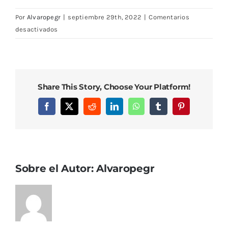
Por
Alvaropegr
|
septiembre 29th, 2022
|
Comentarios
en
desactivados
DSC08225
Share This Story, Choose Your Platform!
Facebook
X
Reddit
LinkedIn
WhatsApp
Tumblr
Pinterest
Sobre el Autor:
Alvaropegr