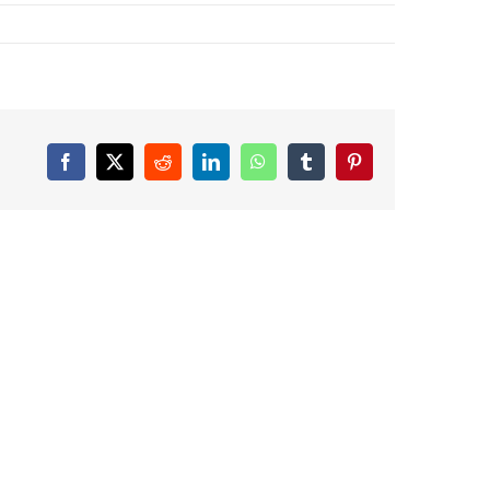
Facebook
X
Reddit
LinkedIn
WhatsApp
Tumblr
Pinterest