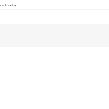
en
sactivados
DSC08207