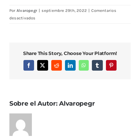
Por
Alvaropegr
|
septiembre 29th, 2022
|
Comentarios
en
desactivados
DSC08202
Share This Story, Choose Your Platform!
Facebook
X
Reddit
LinkedIn
WhatsApp
Tumblr
Pinterest
Sobre el Autor:
Alvaropegr