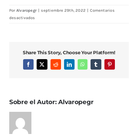
Por
Alvaropegr
|
septiembre 29th, 2022
|
Comentarios
en
desactivados
DSC08172
Share This Story, Choose Your Platform!
Facebook
X
Reddit
LinkedIn
WhatsApp
Tumblr
Pinterest
Sobre el Autor:
Alvaropegr