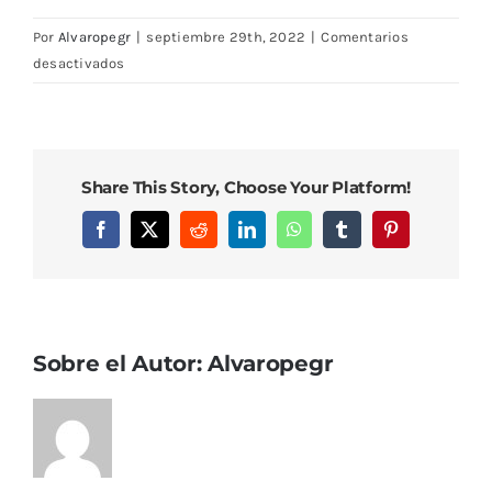
Por
Alvaropegr
|
septiembre 29th, 2022
|
Comentarios
en
desactivados
DSC08153
Share This Story, Choose Your Platform!
Facebook
X
Reddit
LinkedIn
WhatsApp
Tumblr
Pinterest
Sobre el Autor:
Alvaropegr