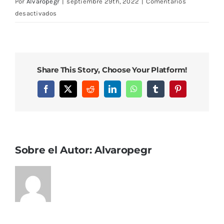
Por
Alvaropegr
|
septiembre 29th, 2022
|
Comentarios
en
desactivados
DCIM102MEDIADJI_0009.JPG
Share This Story, Choose Your Platform!
Facebook
X
Reddit
LinkedIn
WhatsApp
Tumblr
Pinterest
Sobre el Autor:
Alvaropegr