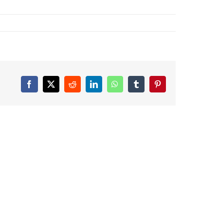
Facebook
X
Reddit
LinkedIn
WhatsApp
Tumblr
Pinterest